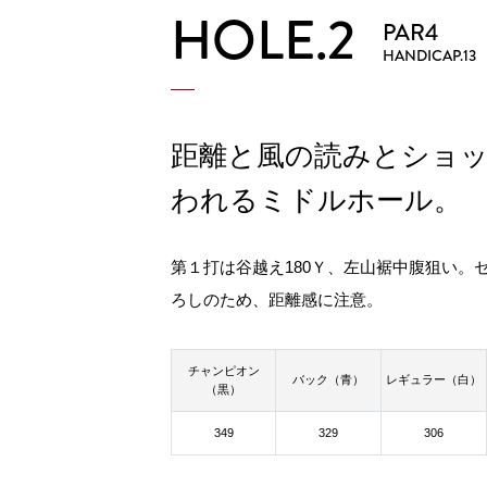
HOLE.2
PAR4
HANDICAP.13
距離と風の読みとショ
われるミドルホール。
第１打は谷越え180Ｙ、左山裾中腹狙い。
ろしのため、距離感に注意。
チャンピオン
バック（青）
レギュラー（白）
（黒）
349
329
306